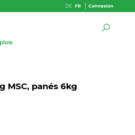
DE
FR
Connexion
lois
0g MSC, panés 6kg