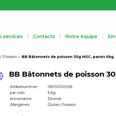
 services
Contacts
Notre équipe
Emp
 / Poisson
BB Bâtonnets de poisson 30g MSC, panés 6kg
BB Bâtonnets de poisson 3
Artikelnummer
08100DV028
par colis
6 kg
provenance
Diverse
Allergènes
Gluten, Poisson