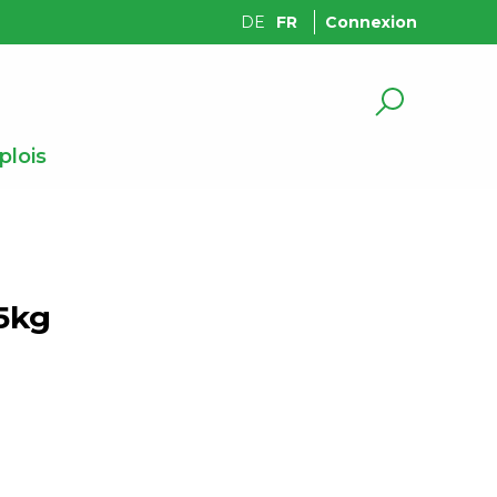
DE
FR
Connexion
lois
5kg