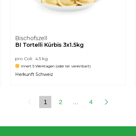
Bischofszell
BI Tortelli Kürbis 3x1.5kg
pro Coli: 4.5 kg
innert 5 Werktagen (oder tel. vereinbart)
Herkunft Schweiz
1
2
...
4