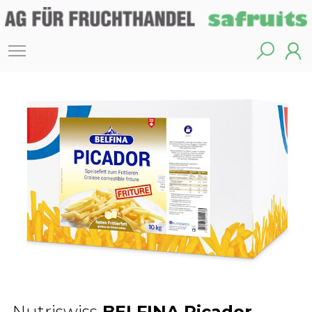
Nutriswiss
BELFINA Picador